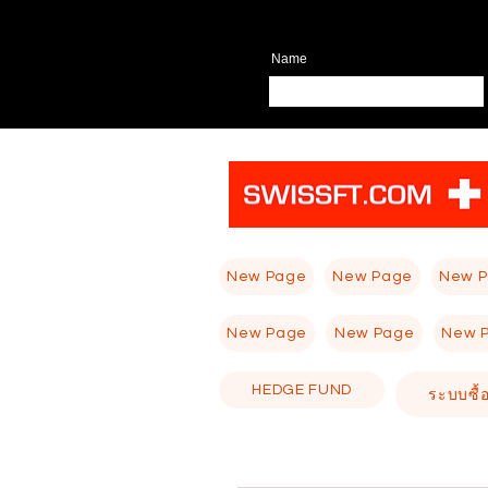
Name
New Page
New Page
New 
New Page
New Page
New 
HEDGE FUND
ระบบซื้