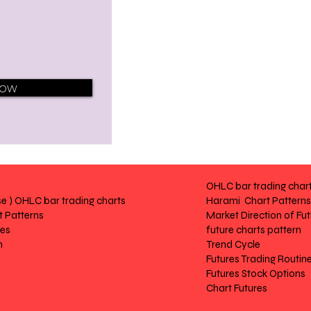
Now
OHLC bar trading char
e ) OHLC bar trading charts
Harami Chart Patterns
 Patterns
Market Direction of Fu
res
future charts pattern
n
Trend Cycle
Futures Trading Routin
Futures Stock Options
Chart Futures