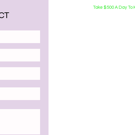
Take $500 A Day To 
CT